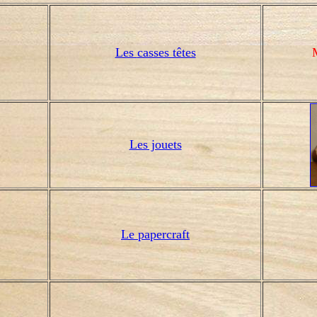
Les
casses têtes
M
Les jouets
Le papercraft