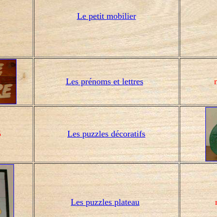
Le petit mobilier
Les prénoms
et lettres
5
Les puzzles décoratifs
Les p
uzzles plateau
m